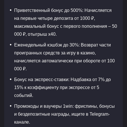
Приветственный бонус до 500%: Начисляется
на первые четыре депозита от 1000 ₽,
максимальный бонус с первого пополнения – 50
000 ₽, отыгрыш x40.
Еженедельный кэшбэк до 30%: Возврат части
проигранных средств за игру в казино,
начисляется автоматически при обороте от 100
000 ₽.
Бонус на экспресс-ставки: Надбавка от 7% до
15% к коэффициенту при экспрессе от 5
событий.
Промокоды и ваучеры 1win: фриспины, бонусы
и бездепозитные награды, ищите в Telegram-
канале.