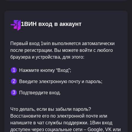
1ВИН вход в аккаунт
Первый вход 1win выполняется автоматически
после регистрации. Вы можете войти с любого
браузера и устройства, для этого:
Нажмите кнопку “Вход”;
Введите электронную почту и пароль;
Подтвердите вход.
Что делать, если вы забыли пароль?
Восстановите его по электронной почте или
напишите в чат службы поддержки. 1Вин вход
доступен через социальные сети – Google, VK или