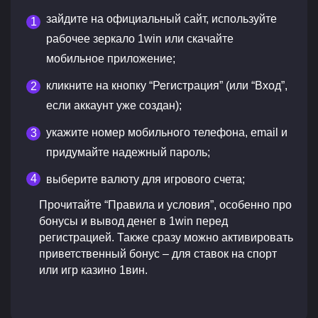
зайдите на официальный сайт, используйте
рабочее зеркало 1win или скачайте
мобильное приложение;
кликните на кнопку “Регистрация” (или “Вход”,
если аккаунт уже создан);
укажите номер мобильного телефона, email и
придумайте надежный пароль;
выберите валюту для игрового счета;
Прочитайте “Правила и условия”, особенно про
бонусы и вывод денег в 1win перед
регистрацией. Также сразу можно активировать
приветственный бонус – для ставок на спорт
или игр казино 1вин.