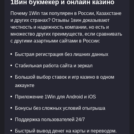
1Вин букмекер и онлайн казино
Почему 1Win так популярен в России, Казахстане
и других странах? Отзывы 1вин доказывают
честность и надежность компании, но есть и
множество других преимуществ, если сравнивать
с другими азартными сайтами в России:
Быстрая регистрация без лишних данных
Стабильная работа сайта и зеркал
Большой выбор ставок и игр казино в одном
аккаунте
Приложение 1Win для Android и iOS
Бонусы без сложных условий отыгрыша
Поддержка пользователей 24/7
Быстрый вывод денег на карты и переводом.