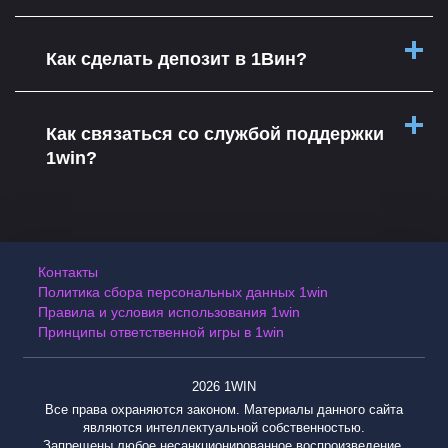
Как сделать депозит в 1Вин?
Как связаться со службой поддержки
1win?
Контакты
Политика сбора персональных данных 1win
Правила и условия использования 1win
Принципы ответственной игры в 1win
2026 1WIN
Все права охраняются законом. Материалы данного сайта
являются интеллектуальной собственностью.
Запрещены любое несанкционированное воспроизведение,