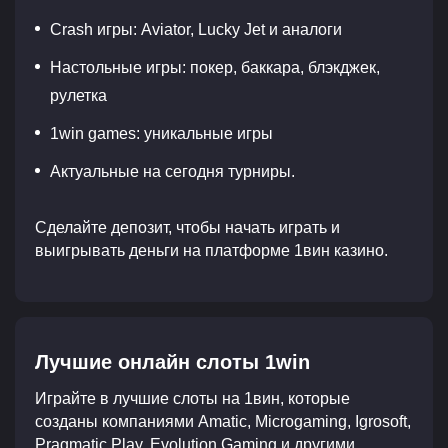
Crash игры: Aviator, Lucky Jet и аналоги
Настольные игры: покер, баккара, блэкджек,
рулетка
1win games: уникальные игры
Актуальные на сегодня турниры.
Сделайте депозит, чтобы начать играть и
выигрывать деньги на платформе 1вин казино.
Лучшие онлайн слоты 1win
Играйте в лучшие слоты на 1вин, которые
созданы компаниями Amatic, Microgaming, Igrosoft,
Pragmatic Play, Evolution Gaming и другими